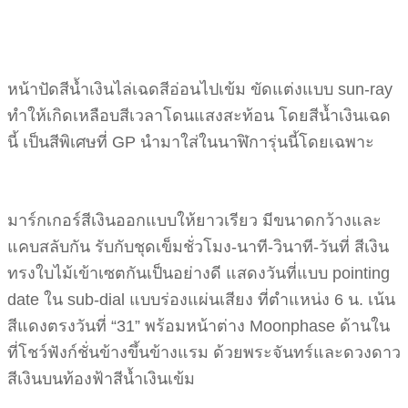
หน้าปัดสีน้ำเงินไล่เฉดสีอ่อนไปเข้ม ขัดแต่งแบบ sun-ray
ทำให้เกิดเหลือบสีเวลาโดนแสงสะท้อน โดยสีน้ำเงินเฉด
นี้ เป็นสีพิเศษที่ GP นำมาใส่ในนาฬิการุ่นนี้โดยเฉพาะ
มาร์กเกอร์สีเงินออกแบบให้ยาวเรียว มีขนาดกว้างและ
แคบสลับกัน รับกับชุดเข็มชั่วโมง-นาที-วินาที-วันที่ สีเงิน
ทรงใบไม้เข้าเซตกันเป็นอย่างดี แสดงวันที่แบบ pointing
date ใน sub-dial แบบร่องแผ่นเสียง ที่ตำแหน่ง 6 น. เน้น
สีแดงตรงวันที่ “31” พร้อมหน้าต่าง Moonphase ด้านใน
ที่โชว์ฟังก์ชั่นข้างขึ้นข้างแรม ด้วยพระจันทร์และดวงดาว
สีเงินบนท้องฟ้าสีน้ำเงินเข้ม