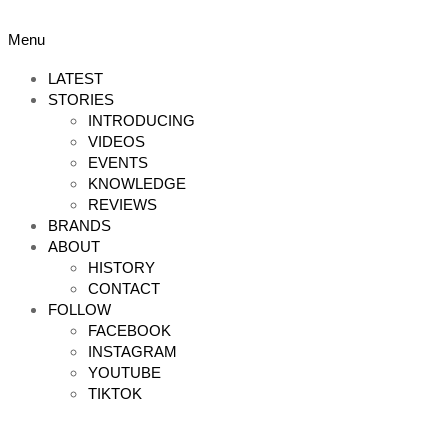
Skip
to
Primary
Menu
content
Navigation
Menu
LATEST
STORIES
INTRODUCING
VIDEOS
EVENTS
KNOWLEDGE
REVIEWS
BRANDS
ABOUT
HISTORY
CONTACT
FOLLOW
FACEBOOK
INSTAGRAM
YOUTUBE
TIKTOK