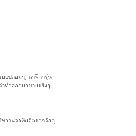
ว(แบบปลอมๆ) นาฬิการุ่น
ิดว่าทำออกมาขายจริงๆ
ัดสีขาวนวลที่ผลิตจากวัสดุ