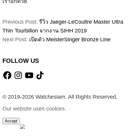
เราอีกด้วย
2019-
Previous Post:
รีวิว Jaeger-LeCoultre Master Ultra
03-
Thin Tourbillon จากงาน SIHH 2019
30
Next Post:
เปิดตัว MeisterSinger Bronze Line
FOLLOW US
Facebook
Instagram
YouTube
TikTok
© 2019-2026 Watchesiam. All Rights Reserved.
Our website uses cookies.
Accept
MENU